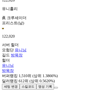
122,020
유니홀리
眞 크루세이더
프리스트(남)
122,020
서버
힐더
모험단
유니닝
길드
방목장
힐더
유니닝
방목장
버퍼랭킹
1,510
위
(상위 1.3866%)
딜러랭킹
612
위
(상위 0.5620%)
세팅 변경
스킬코드
명성 기록