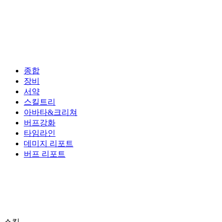
종합
장비
서약
스킬트리
아바타&크리쳐
버프강화
타임라인
데미지 리포트
버프 리포트
스킬