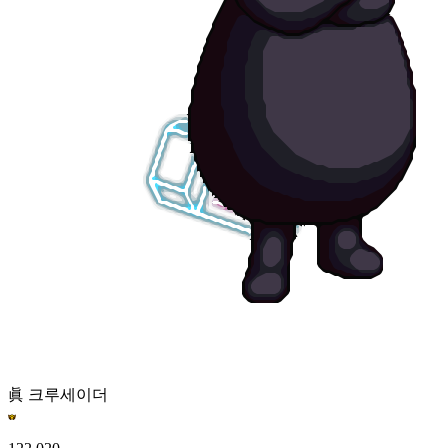
眞 크루세이더