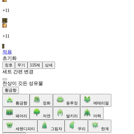
+11
III
+11
I
적용
초기화
칭호
무기
115제
상세
세트 간편 변경
천상이 깃든 성유물
황금향
황금향
정화
용투장
에테리얼
페어리
자연
발키리
마력
세렌디피티
그림자
무리
한계