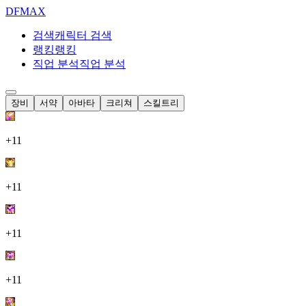
DF
MAX
검색
캐릭터 검색
랭킹
랭킹
직업 분석
직업 분석
장비
서약
아바타
크리쳐
스킬트리
+11
+11
+11
+11