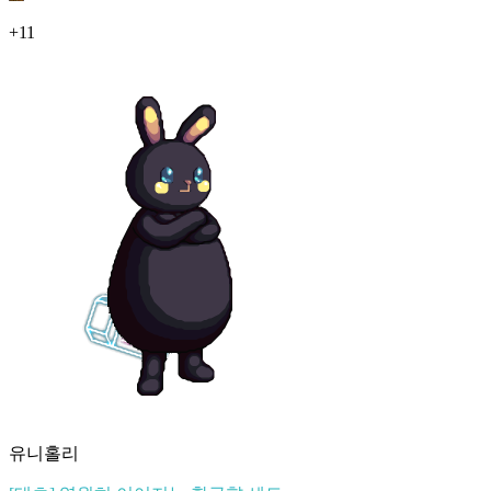
+11
유니홀리