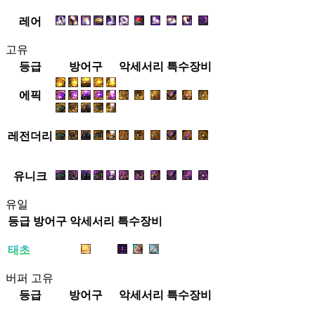
레어
고유
등급
방어구
악세서리
특수장비
에픽
레전더리
유니크
유일
등급
방어구
악세서리
특수장비
태초
버퍼 고유
등급
방어구
악세서리
특수장비