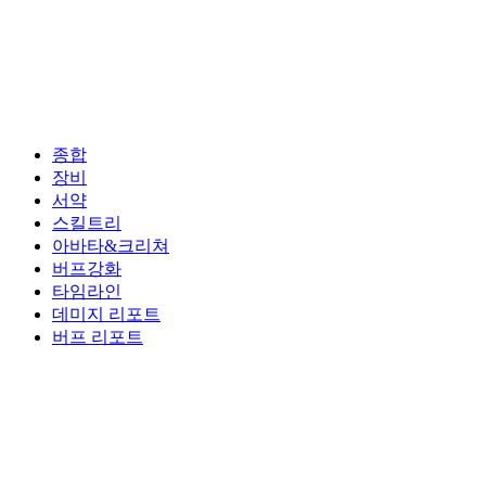
종합
장비
서약
스킬트리
아바타&크리쳐
버프강화
타임라인
데미지 리포트
버프 리포트