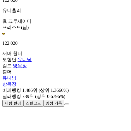
122,020
유니홀리
眞 크루세이더
프리스트(남)
122,020
서버
힐더
모험단
유니닝
길드
방목장
힐더
유니닝
방목장
버퍼랭킹
1,486
위
(상위 1.3666%)
딜러랭킹
739
위
(상위 0.6796%)
세팅 변경
스킬코드
명성 기록