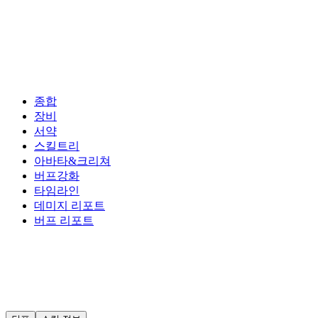
종합
장비
서약
스킬트리
아바타&크리쳐
버프강화
타임라인
데미지 리포트
버프 리포트