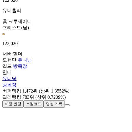
122,020
유니홀리
眞 크루세이더
프리스트(남)
122,020
서버
힐더
모험단
유니닝
길드
방목장
힐더
유니닝
방목장
버퍼랭킹
1,472
위
(상위 1.3552%)
딜러랭킹
783
위
(상위 0.7209%)
세팅 변경
스킬코드
명성 기록