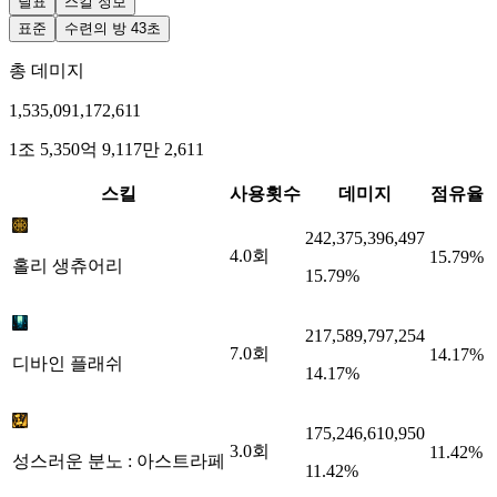
딜표
스킬 정보
표준
수련의 방 43초
총 데미지
1,535,091,172,611
1조 5,350억 9,117만 2,611
스킬
사용횟수
데미지
점유율
242,375,396,497
4.0
회
15.79%
홀리 생츄어리
15.79%
217,589,797,254
7.0
회
14.17%
디바인 플래쉬
14.17%
175,246,610,950
3.0
회
11.42%
성스러운 분노 : 아스트라페
11.42%