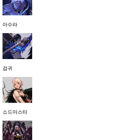
아수라
검귀
소드마스터