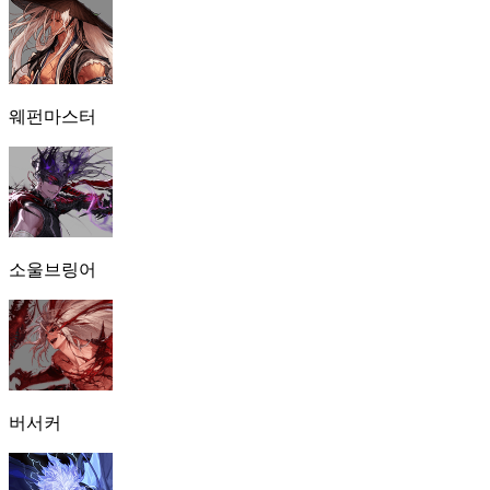
웨펀마스터
소울브링어
버서커