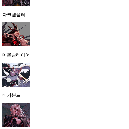
다크템플러
데몬슬레이어
베가본드