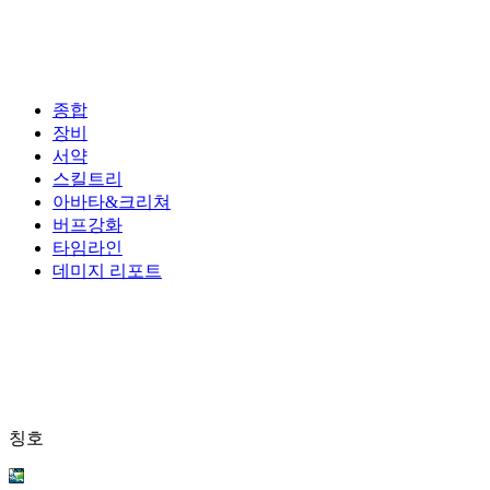
종합
장비
서약
스킬트리
아바타&크리쳐
버프강화
타임라인
데미지 리포트
칭호