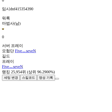
0
임시dnf415354390
워록
마법사(남)
0
서버
프레이
모험단
FiveㅡseveN
길드
프레이
FiveㅡseveN
랭킹
25,954
위
(상위 96.2900%)
세팅 변경
스킬코드
명성 기록