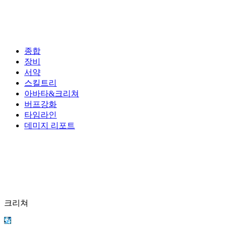
종합
장비
서약
스킬트리
아바타&크리쳐
버프강화
타임라인
데미지 리포트
크리쳐