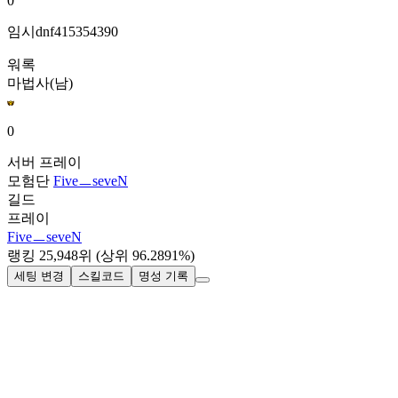
0
임시dnf415354390
워록
마법사(남)
0
서버
프레이
모험단
FiveㅡseveN
길드
프레이
FiveㅡseveN
랭킹
25,948
위
(상위 96.2891%)
세팅 변경
스킬코드
명성 기록