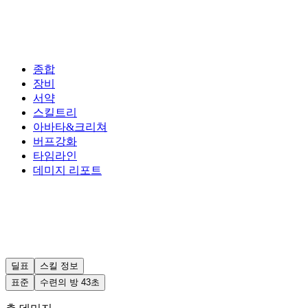
종합
장비
서약
스킬트리
아바타&크리쳐
버프강화
타임라인
데미지 리포트
딜표
스킬 정보
표준
수련의 방 43초