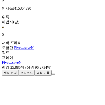
0
임시dnf415354390
워록
마법사(남)
0
서버
프레이
모험단
FiveㅡseveN
길드
프레이
FiveㅡseveN
랭킹
25,886
위
(상위 96.2734%)
세팅 변경
스킬코드
명성 기록