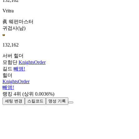
132,162
Vritra
眞 웨펀마스터
귀검사(남)
132,162
서버
힐더
모험단
KnightsOrder
길드
빼앰!
힐더
KnightsOrder
빼앰!
랭킹
4
위
(상위 0.0036%)
세팅 변경
스킬코드
명성 기록