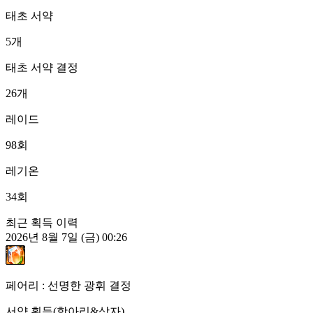
태초 서약
5
개
태초 서약 결정
26
개
레이드
98
회
레기온
34
회
최근 획득 이력
2026년 8월 7일 (금) 00:26
페어리 : 선명한 광휘 결정
서약 획득(항아리&상자)