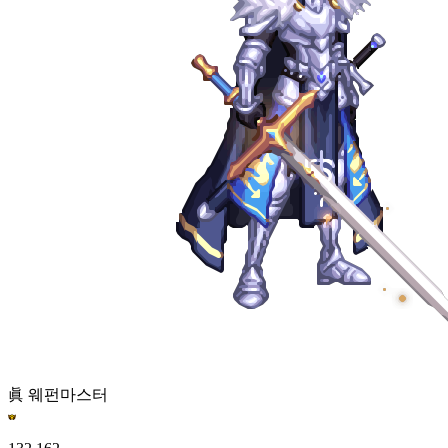
眞 웨펀마스터