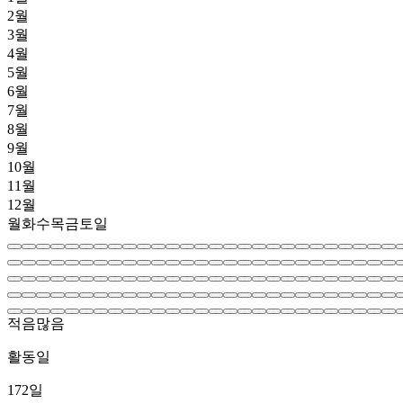
2월
3월
4월
5월
6월
7월
8월
9월
10월
11월
12월
월
화
수
목
금
토
일
적음
많음
활동일
172
일