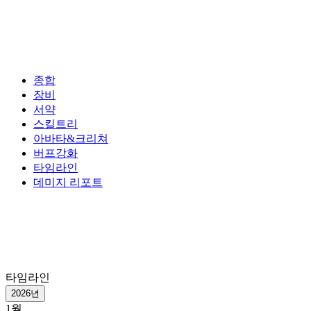
종합
장비
서약
스킬트리
아바타&크리쳐
버프강화
타임라인
데미지 리포트
타임라인
2026년
1월