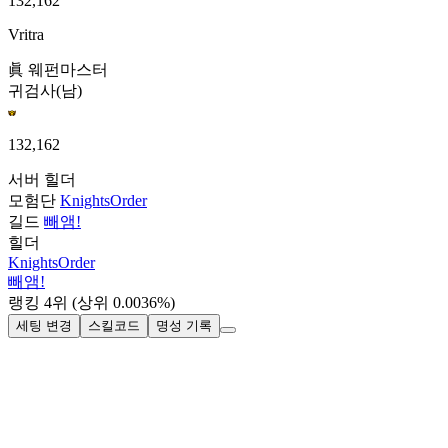
132,162
Vritra
眞 웨펀마스터
귀검사(남)
132,162
서버
힐더
모험단
KnightsOrder
길드
빼앰!
힐더
KnightsOrder
빼앰!
랭킹
4
위
(상위 0.0036%)
세팅 변경
스킬코드
명성 기록