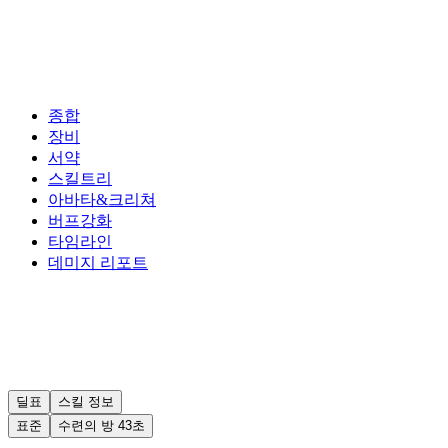
종합
장비
서약
스킬트리
아바타&크리쳐
버프강화
타임라인
데미지 리포트
딜표
스킬 정보
표준
수련의 방 43초