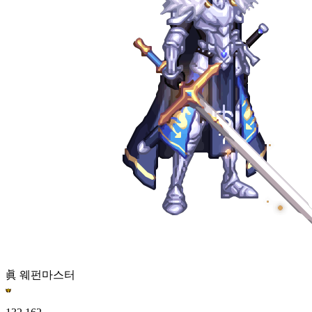
眞 웨펀마스터