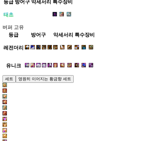
등급
방어구
악세서리
특수장비
태초
버퍼 고유
등급
방어구
악세서리
특수장비
레전더리
유니크
세트
영원히 이어지는 황금향 세트