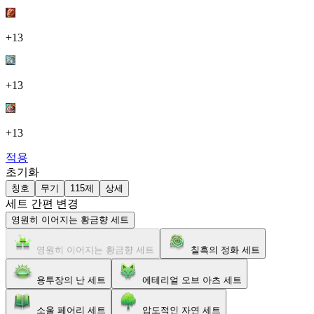
+13
+13
+13
적용
초기화
칭호
무기
115제
상세
세트 간편 변경
영원히 이어지는 황금향 세트
영원히 이어지는 황금향 세트
칠흑의 정화 세트
용투장의 난 세트
에테리얼 오브 아츠 세트
소울 페어리 세트
압도적인 자연 세트