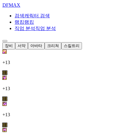
DF
MAX
검색
캐릭터 검색
랭킹
랭킹
직업 분석
직업 분석
장비
서약
아바타
크리쳐
스킬트리
+13
III
+13
III
+13
III