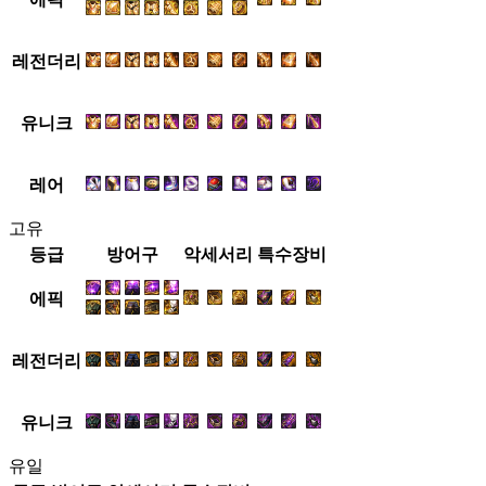
레전더리
유니크
레어
고유
등급
방어구
악세서리
특수장비
에픽
레전더리
유니크
유일