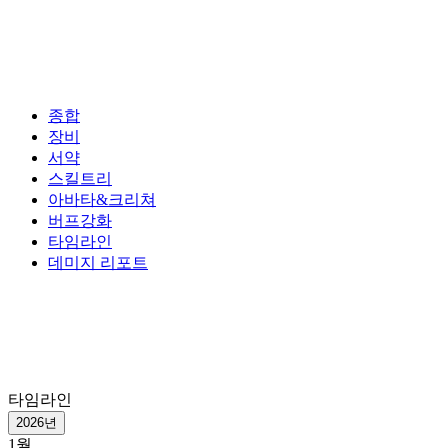
종합
장비
서약
스킬트리
아바타&크리쳐
버프강화
타임라인
데미지 리포트
타임라인
2026년
1월