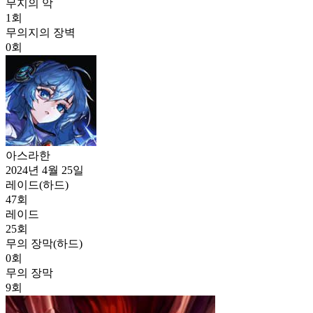
무지의 악
1
회
무의지의 장벽
0
회
아스라한
2024년 4월 25일
레이드(하드)
47
회
레이드
25
회
무의 장막(하드)
0
회
무의 장막
9
회