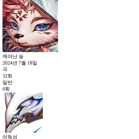
깨어난 숲
2024년 7월 18일
극
32
회
일반
0
회
어둑섬