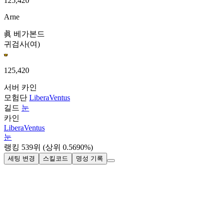
125,420
Arne
眞 베가본드
귀검사(여)
125,420
서버
카인
모험단
LiberaVentus
길드
눈
카인
LiberaVentus
눈
랭킹
539
위
(상위 0.5690%)
세팅 변경
스킬코드
명성 기록