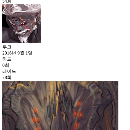
54
회
루크
2016년 9월 1일
하드
0
회
레이드
78
회