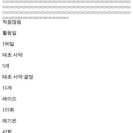
적음
많음
활동일
190
일
태초 서약
5
개
태초 서약 결정
11
개
레이드
115
회
레기온
42
회