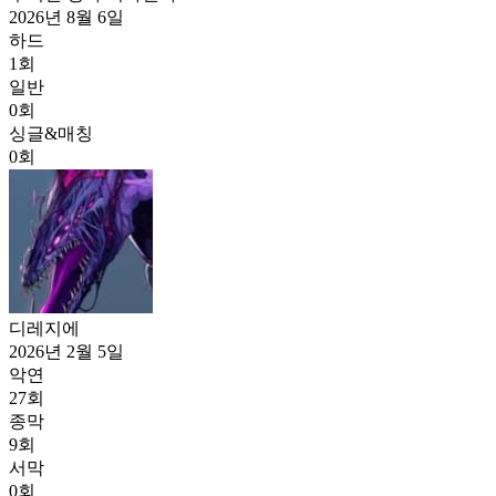
2026년 8월 6일
하드
1
회
일반
0
회
싱글&매칭
0
회
디레지에
2026년 2월 5일
악연
27
회
종막
9
회
서막
0
회