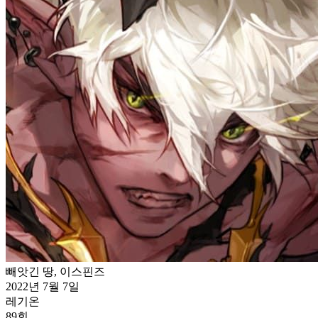
빼앗긴 땅, 이스핀즈
2022년 7월 7일
레기온
89
회