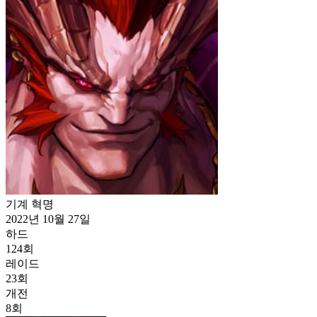
기계 혁명
2022년 10월 27일
하드
124
회
레이드
23
회
개전
8
회