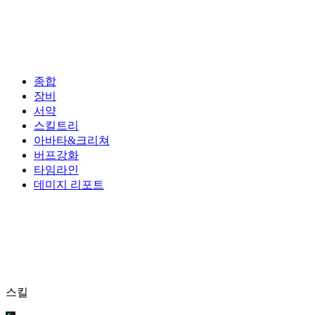
종합
장비
서약
스킬트리
아바타&크리쳐
버프강화
타임라인
데미지 리포트
스킬