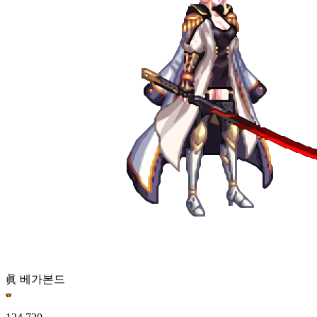
眞 베가본드