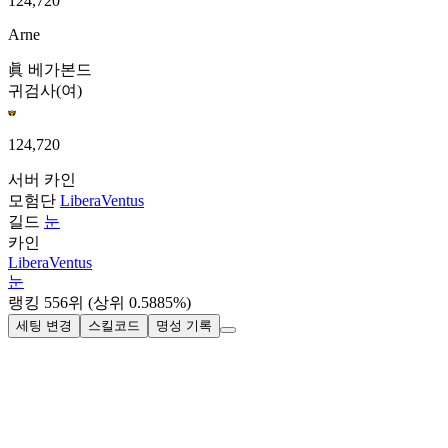
124,720
Arne
眞 베가본드
귀검사(여)
124,720
서버
카인
모험단
LiberaVentus
길드
눈
카인
LiberaVentus
눈
랭킹
556
위
(상위 0.5885%)
세팅 변경
스킬코드
명성 기록