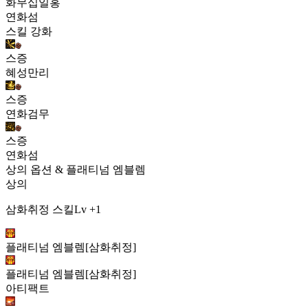
화무십일홍
연화섬
스킬 강화
스증
혜성만리
스증
연화검무
스증
연화섬
상의 옵션 & 플래티넘 엠블렘
상의
삼화취정 스킬Lv +1
플래티넘 엠블렘[삼화취정]
플래티넘 엠블렘[삼화취정]
아티팩트