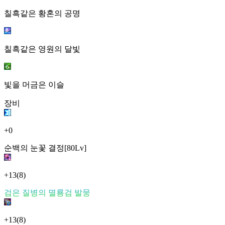
칠흑같은 황혼의 공명
칠흑같은 영원의 달빛
빛을 머금은 이슬
장비
+0
순백의 눈꽃 결정[80Lv]
+13
(8)
검은 질병의 멸룡검 발뭉
+13
(8)