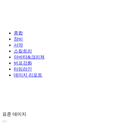
종합
장비
서약
스킬트리
아바타&크리쳐
버프강화
타임라인
데미지 리포트
표준 데미지