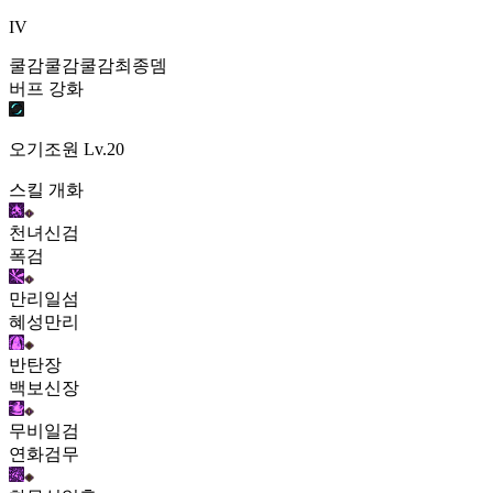
IV
쿨감
쿨감
쿨감
최종뎀
버프 강화
오기조원
Lv.20
스킬 개화
천녀신검
폭검
만리일섬
혜성만리
반탄장
백보신장
무비일검
연화검무