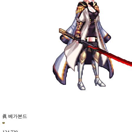
眞 베가본드