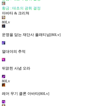
황금 : 태초의 광휘 결정
아바타 & 크리쳐
80Lv
운명을 담는 재단사 플래티넘[80Lv]
열대야의 추억
뒤얽힌 사념 오라
80Lv
레어 무기 클론 아바타[80Lv]