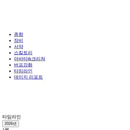
종합
장비
서약
스킬트리
아바타&크리쳐
버프강화
타임라인
데미지 리포트
타임라인
2026년
1월