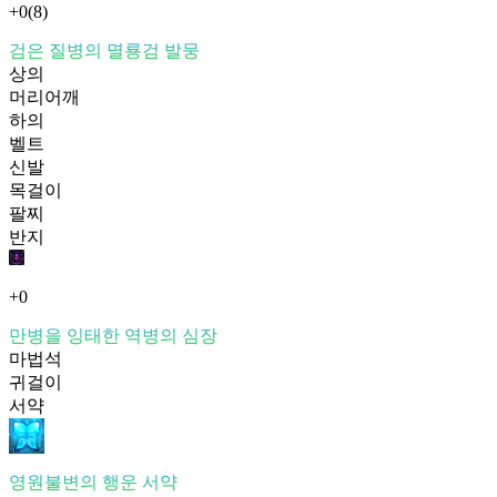
+0
(8)
검은 질병의 멸룡검 발뭉
상의
머리어깨
하의
벨트
신발
목걸이
팔찌
반지
+0
만병을 잉태한 역병의 심장
마법석
귀걸이
서약
영원불변의 행운 서약