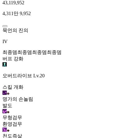
43,119,952
4,311만 9,952
묵언의 진의
IV
최종뎀
최종뎀
최종뎀
최종뎀
버프 강화
오버드라이브
Lv.20
스킬 개화
명가의 손놀림
발도
무형검무
환영검무
천도즉살