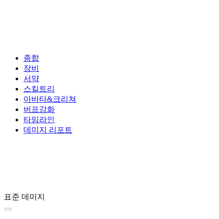
종합
장비
서약
스킬트리
아바타&크리쳐
버프강화
타임라인
데미지 리포트
표준 데미지