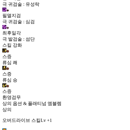
극 귀검술 : 유성락
필멸지검
극 귀검술 : 심검
최후일각
극 발검술 : 섬단
스킬 강화
스증
류심 쾌
스증
류심 승
스증
환영검무
상의 옵션 & 플래티넘 엠블렘
상의
오버드라이브 스킬Lv +1