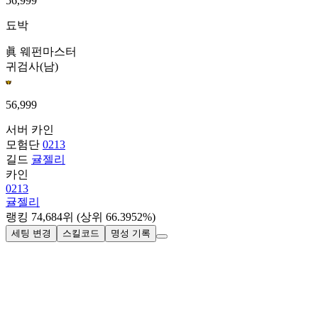
56,999
됴박
眞 웨펀마스터
귀검사(남)
56,999
서버
카인
모험단
0213
길드
귤젤리
카인
0213
귤젤리
랭킹
74,684
위
(상위 66.3952%)
세팅 변경
스킬코드
명성 기록