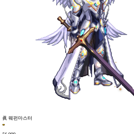
眞 웨펀마스터