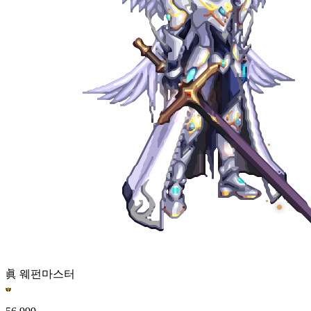
眞 웨펀마스터