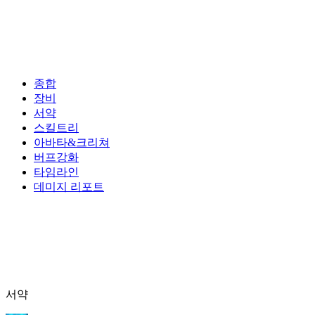
종합
장비
서약
스킬트리
아바타&크리쳐
버프강화
타임라인
데미지 리포트
서약