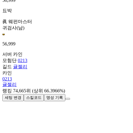
56,999
됴박
眞 웨펀마스터
귀검사(남)
56,999
서버
카인
모험단
0213
길드
귤젤리
카인
0213
귤젤리
랭킹
74,665
위
(상위 66.3966%)
세팅 변경
스킬코드
명성 기록