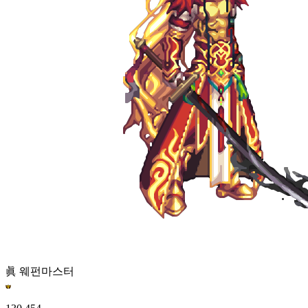
眞 웨펀마스터