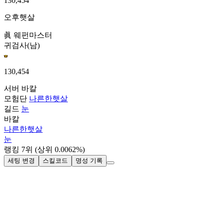
130,454
오후햇살
眞 웨펀마스터
귀검사(남)
130,454
서버
바칼
모험단
나른한햇살
길드
눈
바칼
나른한햇살
눈
랭킹
7
위
(상위 0.0062%)
세팅 변경
스킬코드
명성 기록