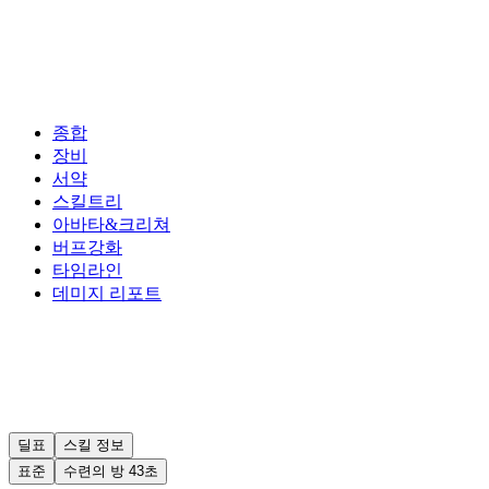
종합
장비
서약
스킬트리
아바타&크리쳐
버프강화
타임라인
데미지 리포트
딜표
스킬 정보
표준
수련의 방 43초