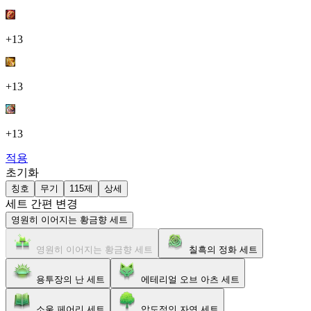
+13
+13
+13
적용
초기화
칭호
무기
115제
상세
세트 간편 변경
영원히 이어지는 황금향 세트
영원히 이어지는 황금향 세트
칠흑의 정화 세트
용투장의 난 세트
에테리얼 오브 아츠 세트
소울 페어리 세트
압도적인 자연 세트