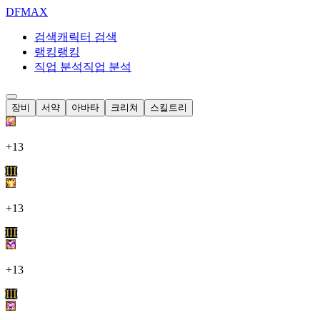
DF
MAX
검색
캐릭터 검색
랭킹
랭킹
직업 분석
직업 분석
장비
서약
아바타
크리쳐
스킬트리
+13
III
+13
III
+13
III