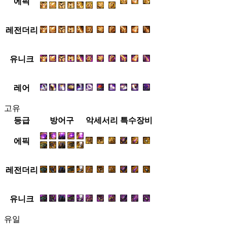
에픽
레전더리
유니크
레어
고유
등급
방어구
악세서리
특수장비
에픽
레전더리
유니크
유일