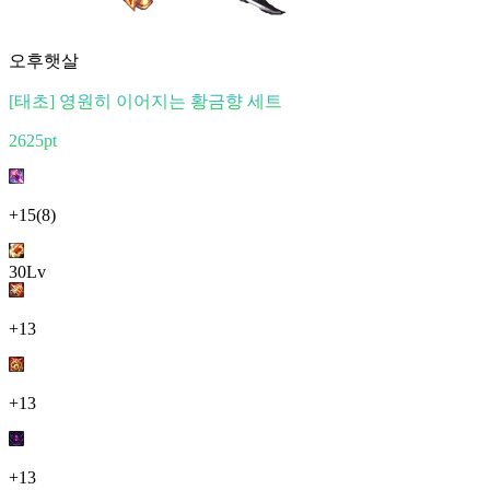
오후햇살
[태초] 영원히 이어지는 황금향 세트
2625pt
+15
(8)
30Lv
+13
+13
+13