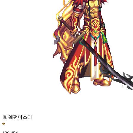
眞 웨펀마스터