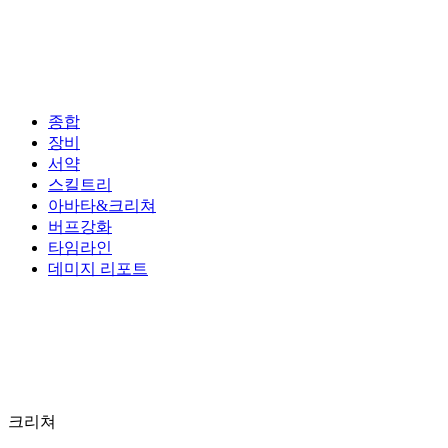
종합
장비
서약
스킬트리
아바타&크리쳐
버프강화
타임라인
데미지 리포트
크리쳐