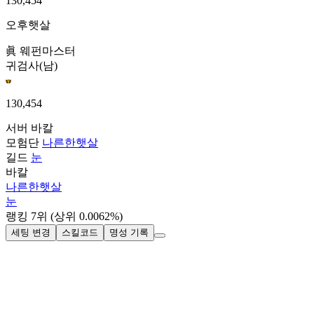
130,454
오후햇살
眞 웨펀마스터
귀검사(남)
130,454
서버
바칼
모험단
나른한햇살
길드
눈
바칼
나른한햇살
눈
랭킹
7
위
(상위 0.0062%)
세팅 변경
스킬코드
명성 기록