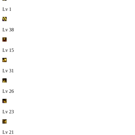
Lv
1
Lv
38
Lv
15
Lv
31
Lv
26
Lv
23
Lv
21