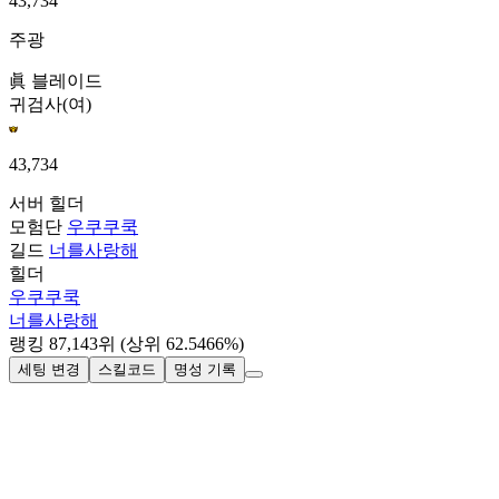
43,734
주광
眞 블레이드
귀검사(여)
43,734
서버
힐더
모험단
우쿠쿠쿡
길드
너를사랑해
힐더
우쿠쿠쿡
너를사랑해
랭킹
87,143
위
(상위 62.5466%)
세팅 변경
스킬코드
명성 기록