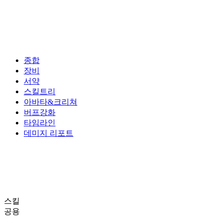
종합
장비
서약
스킬트리
아바타&크리쳐
버프강화
타임라인
데미지 리포트
스킬
공용