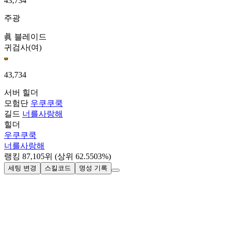
43,734
주광
眞 블레이드
귀검사(여)
43,734
서버
힐더
모험단
우쿠쿠쿡
길드
너를사랑해
힐더
우쿠쿠쿡
너를사랑해
랭킹
87,105
위
(상위 62.5503%)
세팅 변경
스킬코드
명성 기록