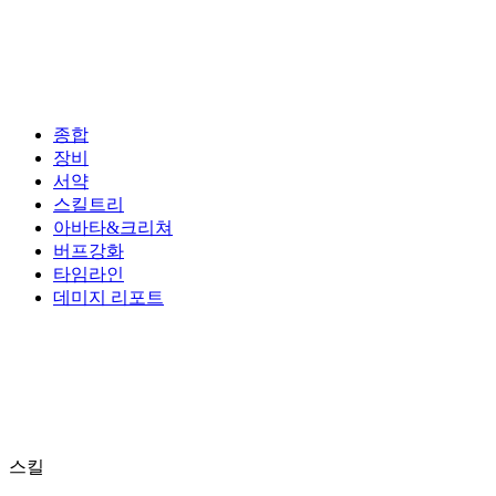
종합
장비
서약
스킬트리
아바타&크리쳐
버프강화
타임라인
데미지 리포트
스킬