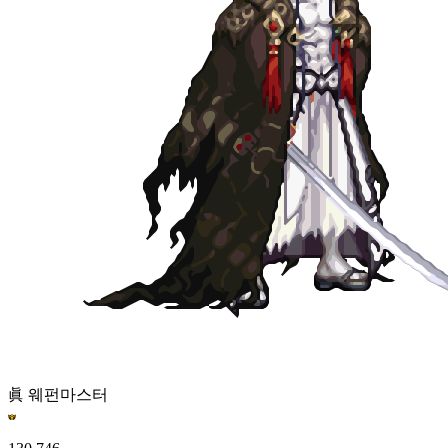
眞 웨펀마스터