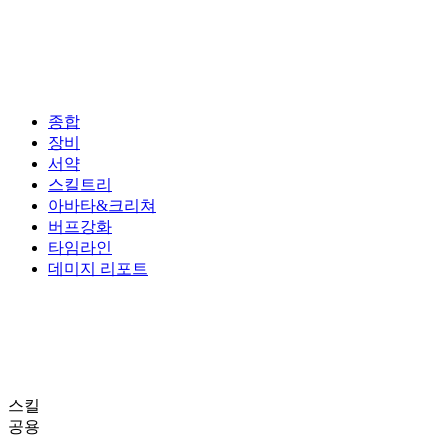
종합
장비
서약
스킬트리
아바타&크리쳐
버프강화
타임라인
데미지 리포트
스킬
공용