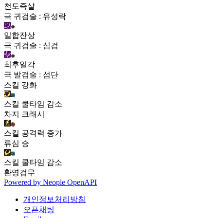
천도즉살
극 귀검술 : 유성락
일합잔상
극 귀검술 : 심검
최후일각
극 발검술 : 섬단
스킬 강화
스킬 쿨타임 감소
차지 크래시
스킬 공격력 증가
류심 승
스킬 쿨타임 감소
환영검무
Powered by
Neople
OpenAPI
개인정보처리방침
오픈채팅