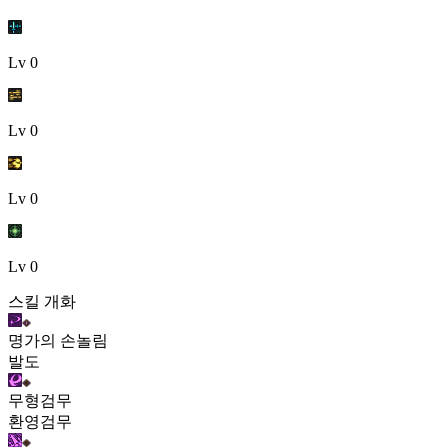
Lv
0
Lv
0
Lv
0
Lv
0
스킬 개화
명가의 손놀림
발도
무형검무
환영검무