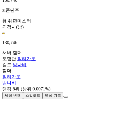
130,746
zi존단주
眞 웨펀마스터
귀검사(남)
130,746
서버
힐더
모험단
찰리가또
길드
밤나비
힐더
찰리가또
밤나비
랭킹
8
위
(상위 0.0071%)
세팅 변경
스킬코드
명성 기록