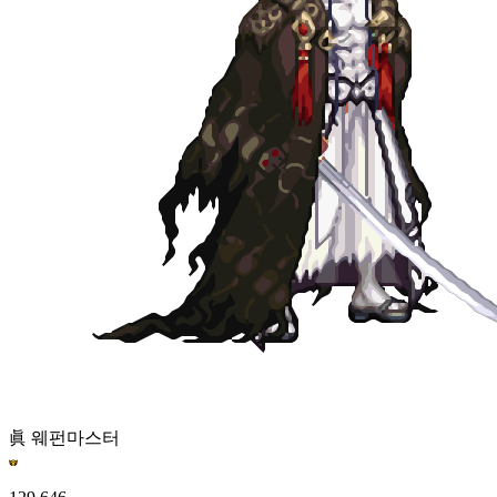
眞 웨펀마스터