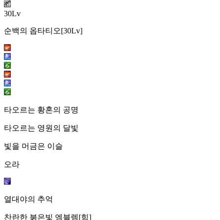
30Lv
순백의 옵타티오[30Lv]
타오르는 황혼의 공명
타오르는 영원의 달빛
빛을 머금은 이슬
오라
열대야의 추억
찬란한 붉은빛 엠블렘[힘]