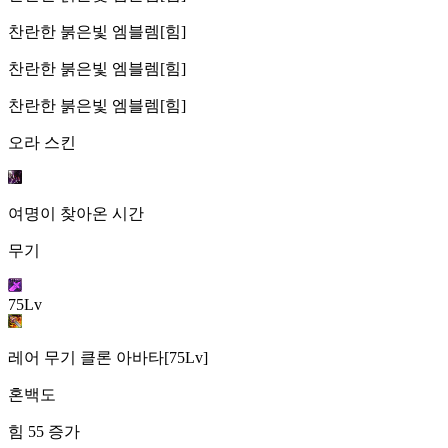
찬란한 붉은빛 엠블렘[힘]
찬란한 붉은빛 엠블렘[힘]
찬란한 붉은빛 엠블렘[힘]
오라 스킨
여명이 찾아온 시간
무기
75Lv
레어 무기 클론 아바타[75Lv]
혼백도
힘 55 증가