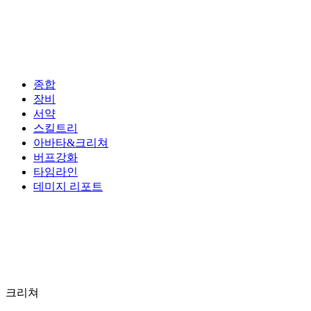
종합
장비
서약
스킬트리
아바타&크리쳐
버프강화
타임라인
데미지 리포트
크리쳐