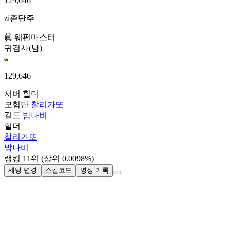
129,646
zi존단주
眞 웨펀마스터
귀검사(남)
129,646
서버
힐더
모험단
찰리가또
길드
밤나비
힐더
찰리가또
밤나비
랭킹
11
위
(상위 0.0098%)
세팅 변경
스킬코드
명성 기록