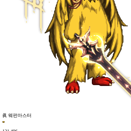
眞 웨펀마스터