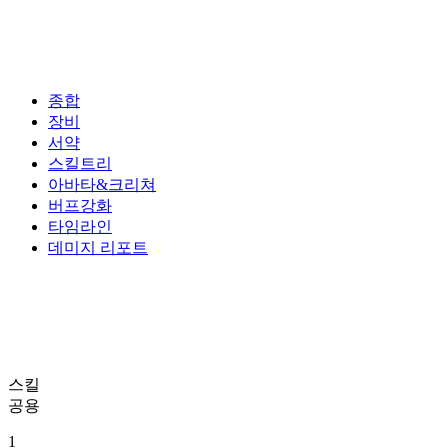
종합
장비
서약
스킬트리
아바타&크리쳐
버프강화
타임라인
데미지 리포트
스킬
공용
1