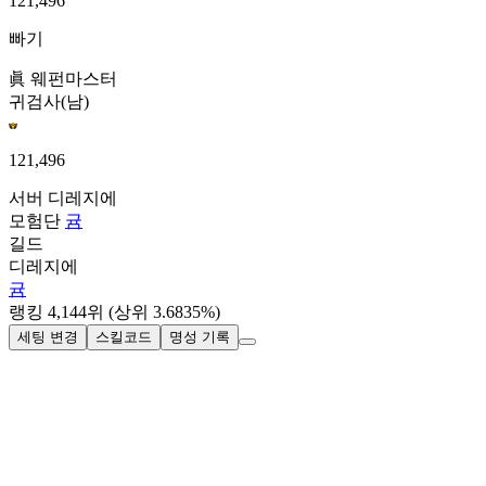
121,496
빠기
眞 웨펀마스터
귀검사(남)
121,496
서버
디레지에
모험단
귬
길드
디레지에
귬
랭킹
4,144
위
(상위 3.6835%)
세팅 변경
스킬코드
명성 기록