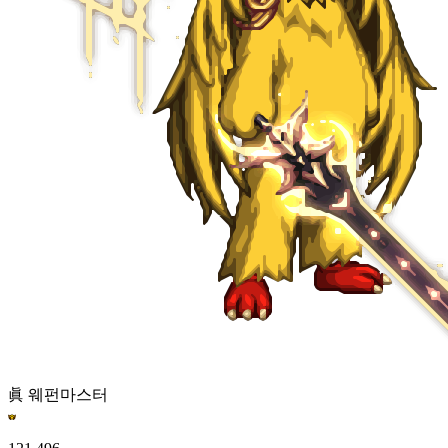
眞 웨펀마스터