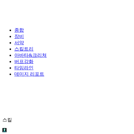
종합
장비
서약
스킬트리
아바타&크리쳐
버프강화
타임라인
데미지 리포트
스킬