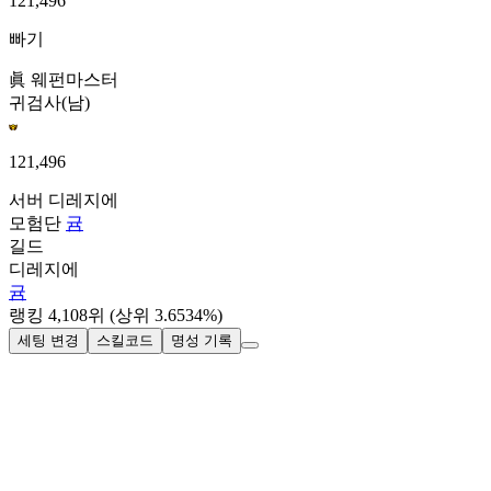
121,496
빠기
眞 웨펀마스터
귀검사(남)
121,496
서버
디레지에
모험단
귬
길드
디레지에
귬
랭킹
4,108
위
(상위 3.6534%)
세팅 변경
스킬코드
명성 기록