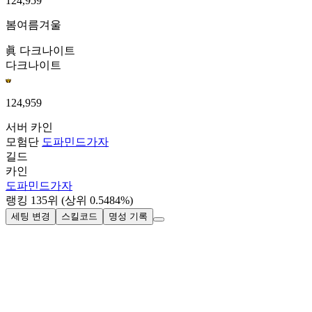
124,959
봄여름겨울
眞 다크나이트
다크나이트
124,959
서버
카인
모험단
도파민드가자
길드
카인
도파민드가자
랭킹
135
위
(상위 0.5484%)
세팅 변경
스킬코드
명성 기록