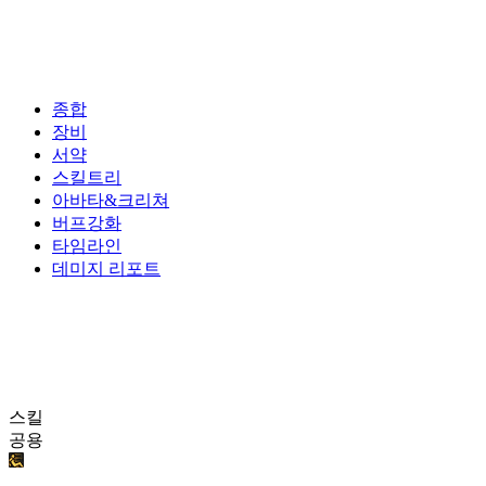
종합
장비
서약
스킬트리
아바타&크리쳐
버프강화
타임라인
데미지 리포트
스킬
공용