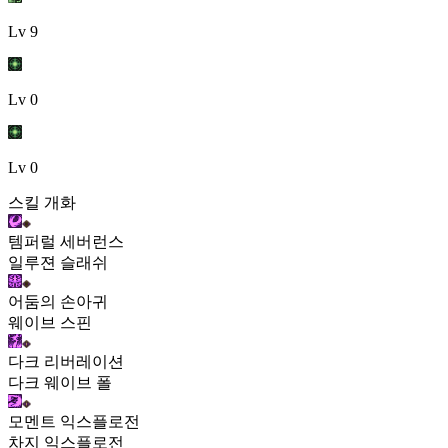
Lv
9
Lv
0
Lv
0
스킬 개화
템퍼럴 세버런스
일루젼 슬래쉬
어둠의 손아귀
웨이브 스핀
다크 리버레이션
다크 웨이브 폴
모멘트 익스플로전
차지 익스플로전