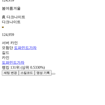
124,959
봄여름겨울
眞 다크나이트
다크나이트
124,959
서버
카인
모험단
도파민드가자
길드
카인
도파민드가자
랭킹
131
위
(상위 0.5330%)
세팅 변경
스킬코드
명성 기록