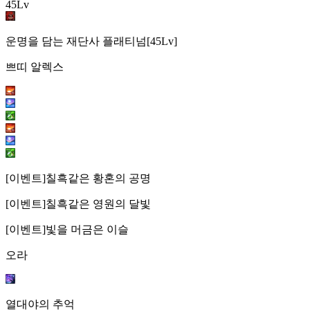
45Lv
운명을 담는 재단사 플래티넘[45Lv]
쁘띠 알렉스
[이벤트]칠흑같은 황혼의 공명
[이벤트]칠흑같은 영원의 달빛
[이벤트]빛을 머금은 이슬
오라
열대야의 추억