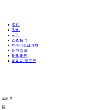
종합
장비
서약
스킬트리
아바타&크리쳐
버프강화
타임라인
데미지 리포트
크리쳐