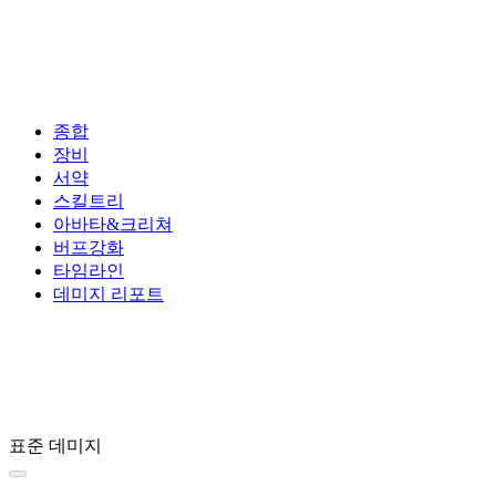
종합
장비
서약
스킬트리
아바타&크리쳐
버프강화
타임라인
데미지 리포트
표준 데미지