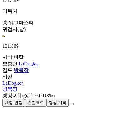
131,889
라독커
眞 웨펀마스터
귀검사(남)
131,889
서버
바칼
모험단
LaDogker
길드
방목장
바칼
LaDogker
방목장
랭킹
2
위
(상위 0.0018%)
세팅 변경
스킬코드
명성 기록