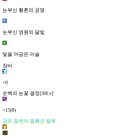
눈부신 황혼의 공명
눈부신 영원의 달빛
빛을 머금은 이슬
장비
+0
순백의 눈꽃 결정[30Lv]
+15
(8)
검은 질병의 멸룡검 발뭉
III