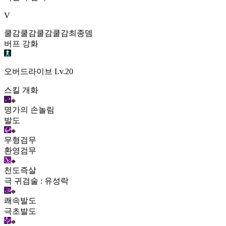
V
쿨감
쿨감
쿨감
쿨감
최종뎀
버프 강화
오버드라이브
Lv.20
스킬 개화
명가의 손놀림
발도
무형검무
환영검무
천도즉살
극 귀검술 : 유성락
쾌속발도
극초발도