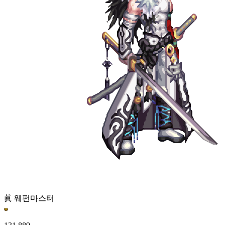
眞 웨펀마스터