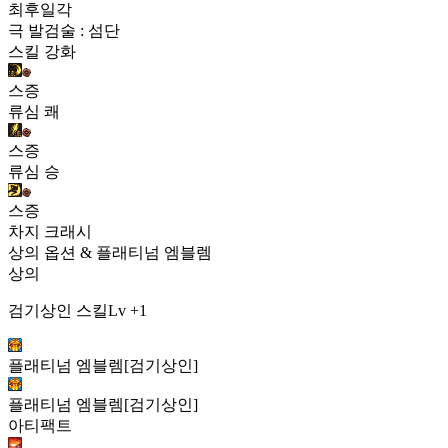
최후일각
극 발검술 : 섬단
스킬 강화
스증
류심 쾌
스증
류심 승
스증
차지 크래시
상의 옵션 & 플래티넘 엠블렘
상의
검기상인 스킬Lv +1
플래티넘 엠블렘[검기상인]
플래티넘 엠블렘[검기상인]
아티팩트