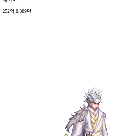
252억 8,389만