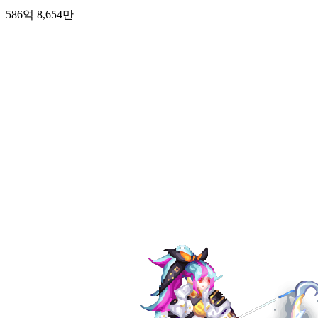
586억 8,654만