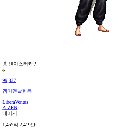
眞 넨마스터
카인
99,337
겜이맨날힘듬
LiberaVentus
AIZEN
데미지
1,455억 2,419만