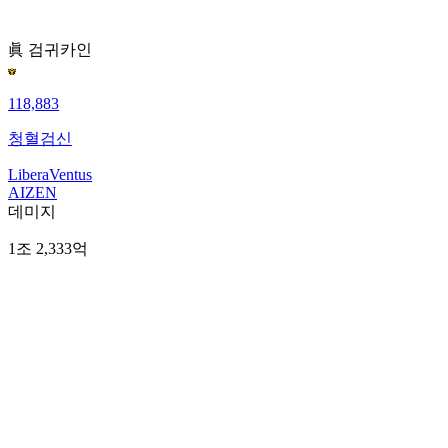
眞 검귀
카인
118,883
청혈검신
LiberaVentus
AIZEN
데미지
1조 2,333억