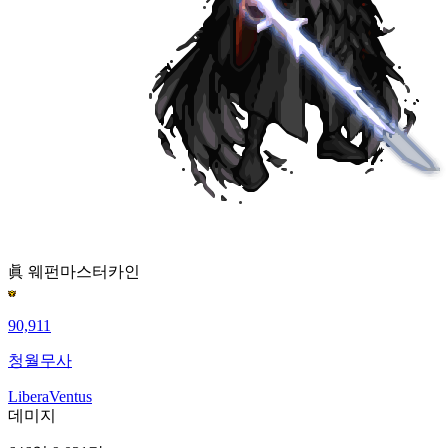
眞 웨펀마스터
카인
90,911
청월무사
LiberaVentus
데미지