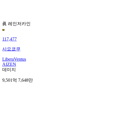
眞 레인저
카인
117,477
사요쿄쿠
LiberaVentus
AIZEN
데미지
9,501억 7,648만