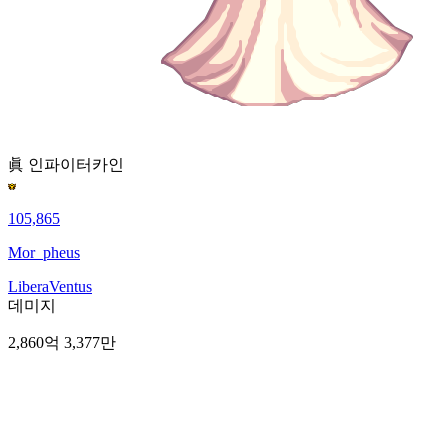
眞 인파이터
카인
105,865
Mor_pheus
LiberaVentus
데미지
2,860억 3,377만