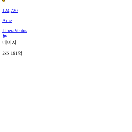
124,720
Arne
LiberaVentus
눈
데미지
2조 191억