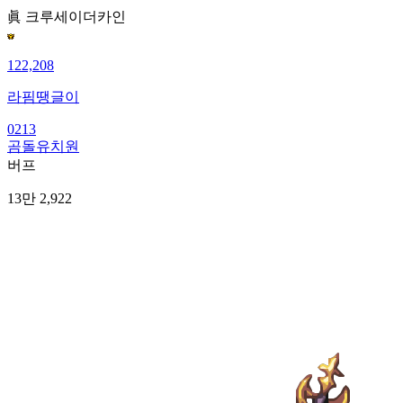
眞 크루세이더
카인
122,208
라핌땡글이
0213
곰돌유치원
버프
13만 2,922