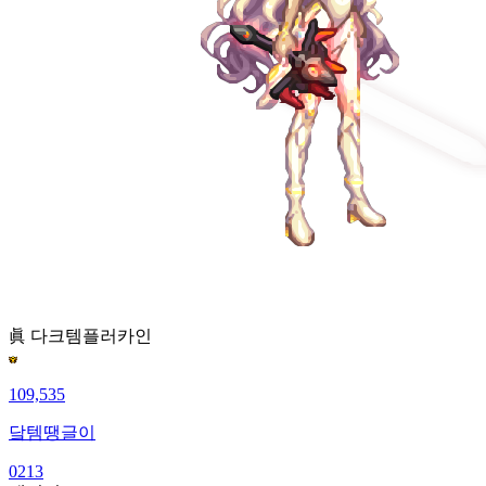
眞 다크템플러
카인
109,535
닼템땡글이
0213