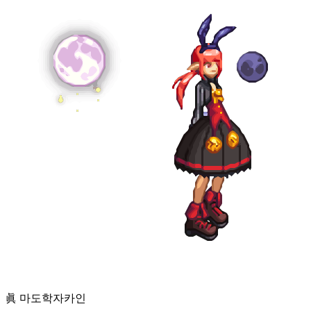
眞 마도학자
카인