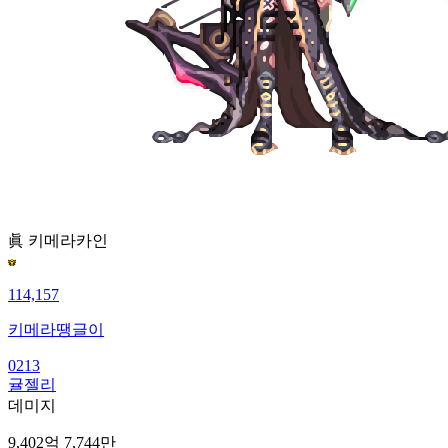
眞 키메라
카인
114,157
키메라땡글이
0213
귤젤리
데미지
9,402억 7,744만