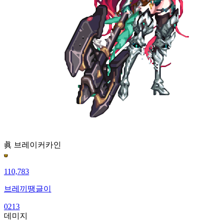
眞 브레이커
카인
110,783
브레끼땡글이
0213
데미지