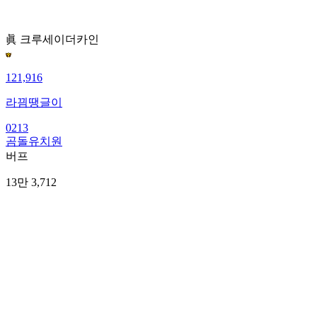
眞 크루세이더
카인
121,916
라끰땡글이
0213
곰돌유치원
버프
13만 3,712