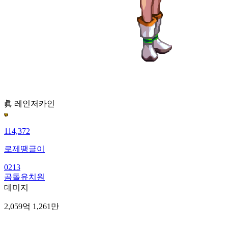
眞 레인저
카인
114,372
로제땡글이
0213
곰돌유치원
데미지
2,059억 1,261만