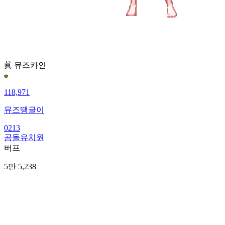
眞 뮤즈
카인
118,971
뮤즈땡글이
0213
곰돌유치원
버프
5만 5,238