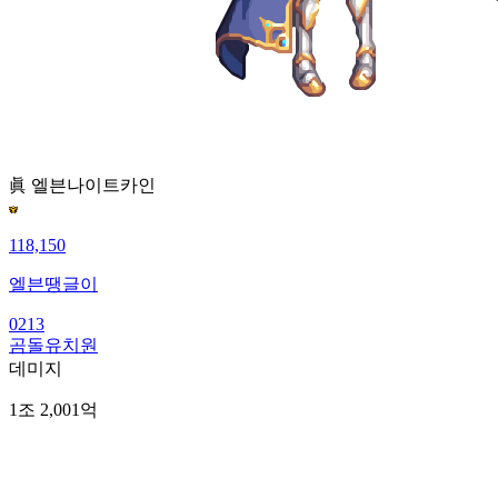
眞 엘븐나이트
카인
118,150
엘븐땡글이
0213
곰돌유치원
데미지
1조 2,001억