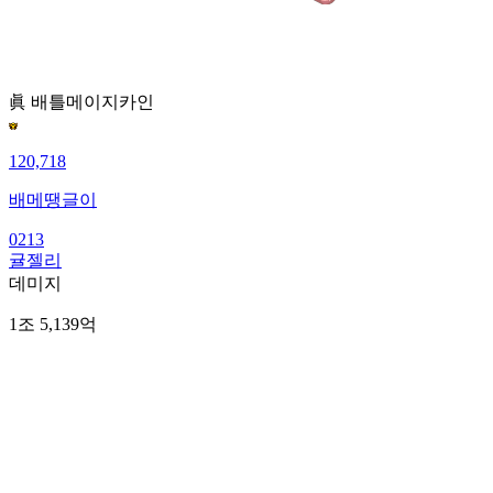
眞 배틀메이지
카인
120,718
배메땡글이
0213
귤젤리
데미지
1조 5,139억