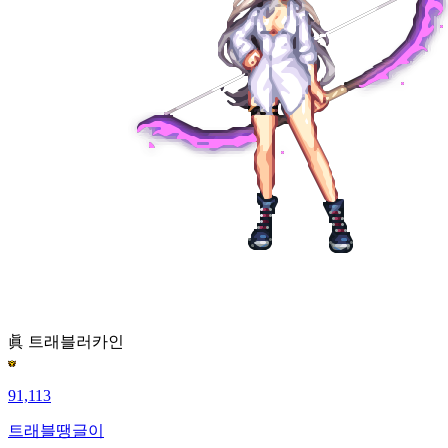
眞 트래블러
카인
91,113
트래블땡글이