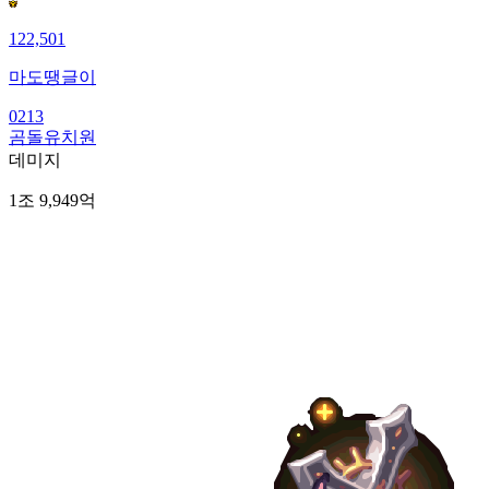
122,501
마도땡글이
0213
곰돌유치원
데미지
1조 9,949억