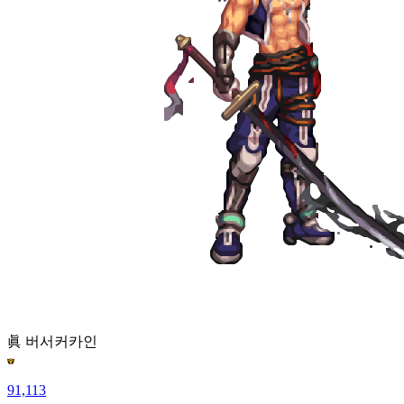
眞 버서커
카인
91,113