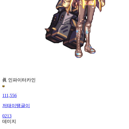
眞 인파이터
카인
111,556
저태이땡글이
0213
데미지