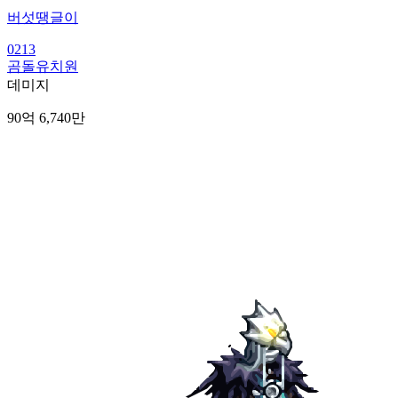
버섯땡글이
0213
곰돌유치원
데미지
90억 6,740만