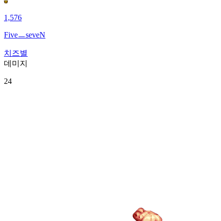
1,576
FiveㅡseveN
치즈별
데미지
24