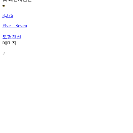
8,276
FiveㅡSeven
모험전선
데미지
2