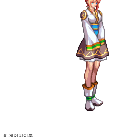
眞 레인저
안톤