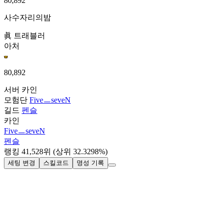
80,892
사수자리의밤
眞 트래블러
아처
80,892
서버
카인
모험단
FiveㅡseveN
길드
펜슬
카인
FiveㅡseveN
펜슬
랭킹
41,528
위
(상위 32.3298%)
세팅 변경
스킬코드
명성 기록