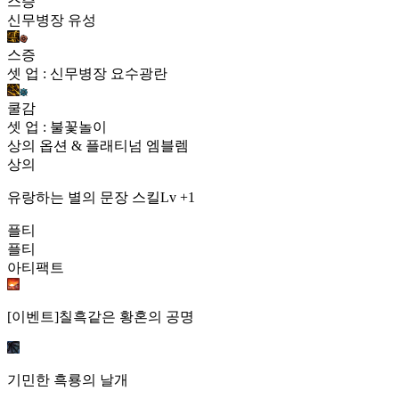
스증
신무병장 유성
스증
셋 업 : 신무병장 요수광란
쿨감
셋 업 : 불꽃놀이
상의 옵션 & 플래티넘 엠블렘
상의
유랑하는 별의 문장 스킬Lv +1
플티
플티
아티팩트
[이벤트]칠흑같은 황혼의 공명
기민한 흑룡의 날개