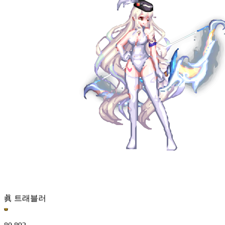
眞 트래블러