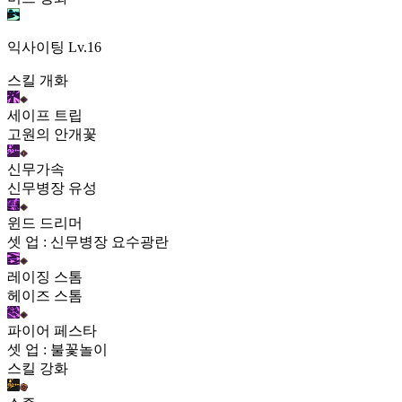
익사이팅
Lv.16
스킬 개화
세이프 트립
고원의 안개꽃
신무가속
신무병장 유성
윈드 드리머
셋 업 : 신무병장 요수광란
레이징 스톰
헤이즈 스톰
파이어 페스타
셋 업 : 불꽃놀이
스킬 강화