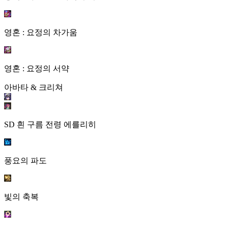
영혼 : 요정의 차가움
영혼 : 요정의 서약
아바타 & 크리쳐
SD 흰 구름 전령 에를리히
풍요의 파도
빛의 축복