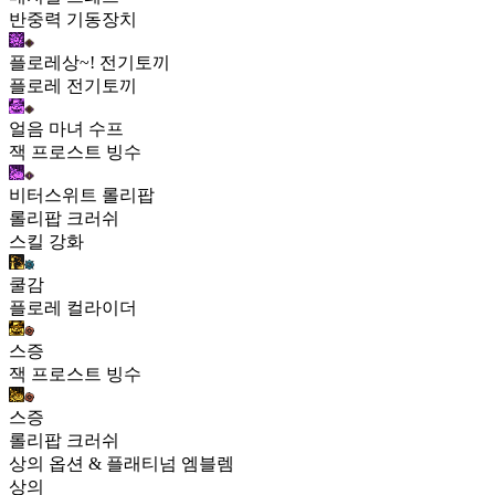
반중력 기동장치
플로레상~! 전기토끼
플로레 전기토끼
얼음 마녀 수프
잭 프로스트 빙수
비터스위트 롤리팝
롤리팝 크러쉬
스킬 강화
쿨감
플로레 컬라이더
스증
잭 프로스트 빙수
스증
롤리팝 크러쉬
상의 옵션 & 플래티넘 엠블렘
상의