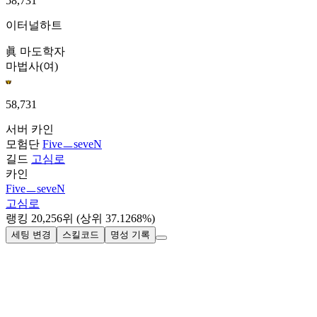
58,731
이터널하트
眞 마도학자
마법사(여)
58,731
서버
카인
모험단
FiveㅡseveN
길드
고심로
카인
FiveㅡseveN
고심로
랭킹
20,256
위
(상위 37.1268%)
세팅 변경
스킬코드
명성 기록