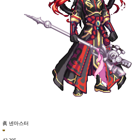
眞 넨마스터