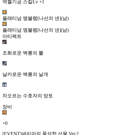
역혈기공 스킬Lv +1
플래티넘 엠블렘[나선의 넨](남)
플래티넘 엠블렘[나선의 넨](남)
아티팩트
조화로운 백룡의 뿔
날카로운 백룡의 날개
차오르는 수호자의 망토
장비
+0
[EVENT]세리아의 풍성한 선물 Ver.2