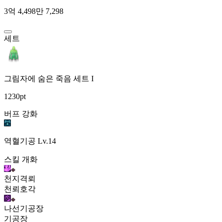
3억 4,498만 7,298
세트
그림자에 숨은 죽음 세트 I
1230pt
버프 강화
역혈기공
Lv.14
스킬 개화
천지격뢰
천뢰호각
나선기공장
기공장