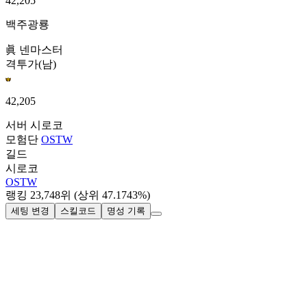
42,205
백주광룡
眞 넨마스터
격투가(남)
42,205
서버
시로코
모험단
OSTW
길드
시로코
OSTW
랭킹
23,748
위
(상위 47.1743%)
세팅 변경
스킬코드
명성 기록