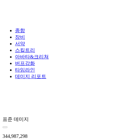
종합
장비
서약
스킬트리
아바타&크리쳐
버프강화
타임라인
데미지 리포트
표준 데미지
344,987,298