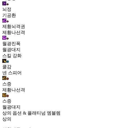
뇌정
기공환
제황뇌격권
제황나선격
월광진폭
월광대지
스킬 강화
쿨감
넨 스피어
스증
제황나선격
스증
월광대지
상의 옵션 & 플래티넘 엠블렘
상의