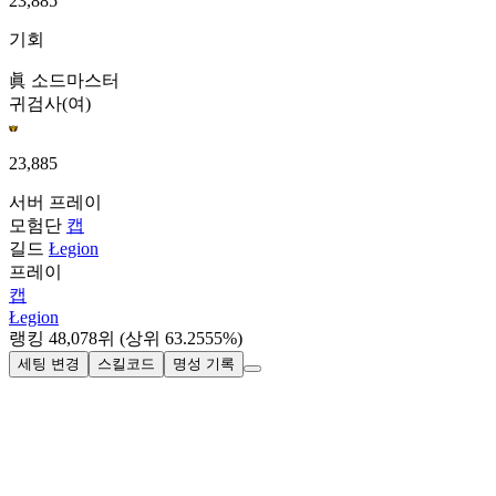
23,885
기회
眞 소드마스터
귀검사(여)
23,885
서버
프레이
모험단
캡
길드
Łegion
프레이
캡
Łegion
랭킹
48,078
위
(상위 63.2555%)
세팅 변경
스킬코드
명성 기록