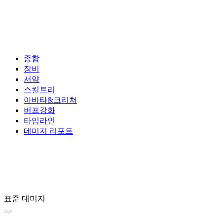
종합
장비
서약
스킬트리
아바타&크리쳐
버프강화
타임라인
데미지 리포트
표준 데미지