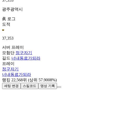
37,353
광주광역시
眞 로그
도적
37,353
서버
프레이
모험단
정구자기
길드
너내동료가되라
프레이
정구자기
너내동료가되라
랭킹
22,568
위
(상위 57.9008%)
세팅 변경
스킬코드
명성 기록