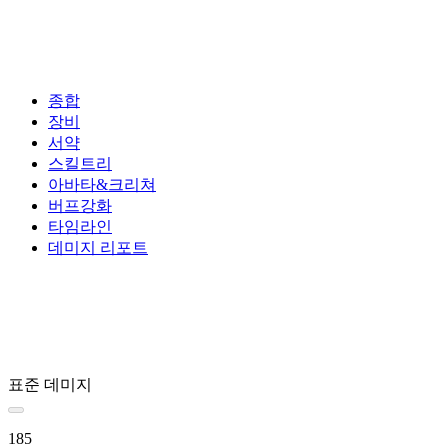
종합
장비
서약
스킬트리
아바타&크리쳐
버프강화
타임라인
데미지 리포트
표준 데미지
185