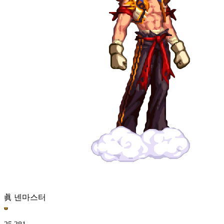
眞 넨마스터