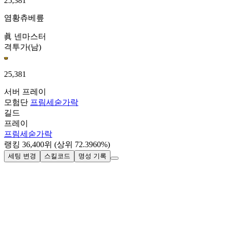
25,381
염황츄베릎
眞 넨마스터
격투가(남)
25,381
서버
프레이
모험단
프림세숟가락
길드
프레이
프림세숟가락
랭킹
36,400
위
(상위 72.3960%)
세팅 변경
스킬코드
명성 기록