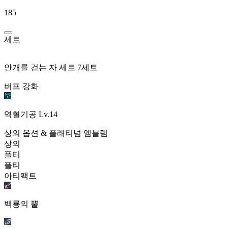
185
세트
안개를 걷는 자 세트 7세트
버프 강화
역혈기공
Lv.14
상의 옵션 & 플래티넘 엠블렘
상의
플티
플티
아티팩트
백룡의 뿔