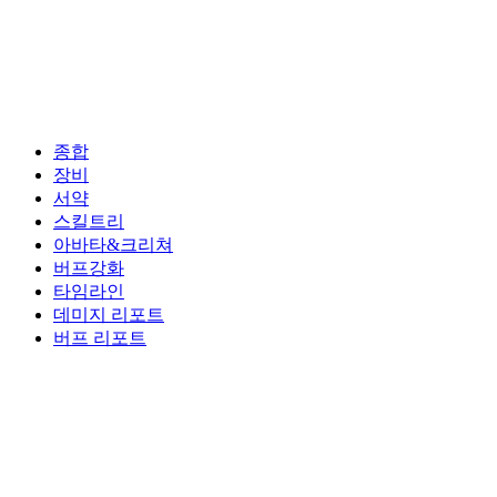
종합
장비
서약
스킬트리
아바타&크리쳐
버프강화
타임라인
데미지 리포트
버프 리포트