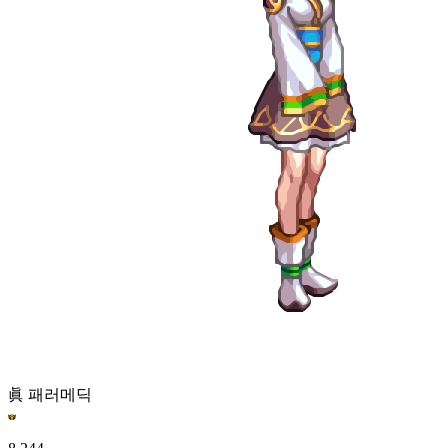
眞 패러메딕