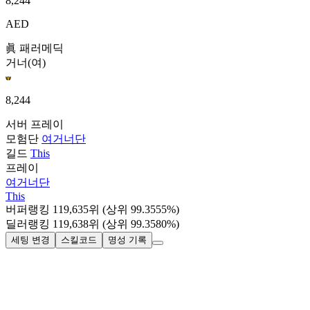
8,244
AED
眞 패러메딕
거너(여)
8,244
서버
프레이
모험단
여거너단
길드
This
프레이
여거너단
This
버퍼랭킹
119,635
위
(상위 99.3555%)
딜러랭킹
119,638
위
(상위 99.3580%)
세팅 변경
스킬코드
명성 기록