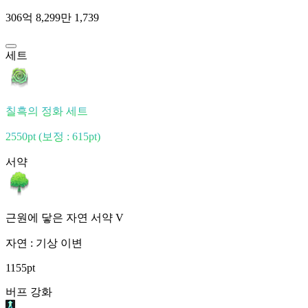
306억 8,299만 1,739
세트
칠흑의 정화 세트
2550pt
(보정 : 615pt)
서약
근원에 닿은 자연 서약 V
자연 : 기상 이변
1155pt
버프 강화