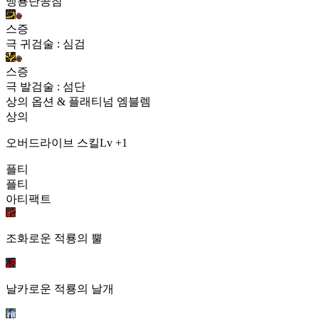
맹룡단공참
스증
극 귀검술 : 심검
스증
극 발검술 : 섬단
상의 옵션 & 플래티넘 엠블렘
상의
오버드라이브 스킬Lv +1
플티
플티
아티팩트
조화로운 적룡의 뿔
날카로운 적룡의 날개