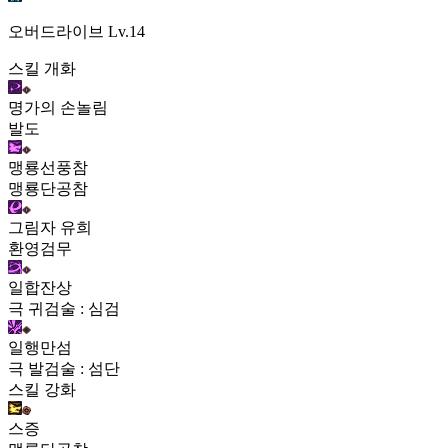
오버드라이브
Lv.14
스킬 개화
명가의 손놀림
발도
맹룡선풍참
맹룡단공참
그림자 유희
환영검무
일합잔상
극 귀검술 : 심검
일행만섬
극 발검술 : 섬단
스킬 강화
스증