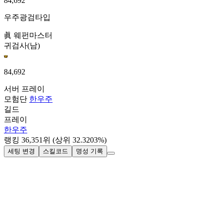
84,692
우주광검타입
眞 웨펀마스터
귀검사(남)
84,692
서버
프레이
모험단
한우주
길드
프레이
한우주
랭킹
36,351
위
(상위 32.3203%)
세팅 변경
스킬코드
명성 기록