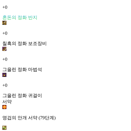
+0
혼돈의 정화 반지
+0
칠흑의 정화 보조장비
+0
그을린 정화 마법석
+0
그을린 정화 귀걸이
서약
영겁의 안개 서약 (79단계)