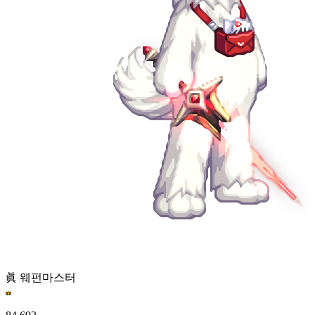
眞 웨펀마스터