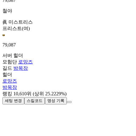
79,087
철야
眞 미스트리스
프리스트(여)
79,087
서버
힐더
모험단
로망즈
길드
방목장
힐더
로망즈
방목장
랭킹
10,610
위
(상위 25.2229%)
세팅 변경
스킬코드
명성 기록