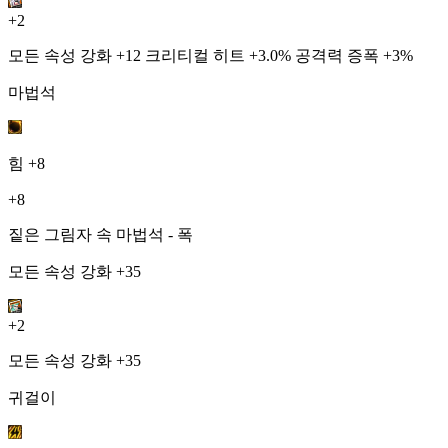
+2
모든 속성 강화 +12 크리티컬 히트 +3.0% 공격력 증폭 +3%
마법석
힘
+8
+8
짙은 그림자 속 마법석 - 폭
모든 속성 강화 +35
+2
모든 속성 강화 +35
귀걸이