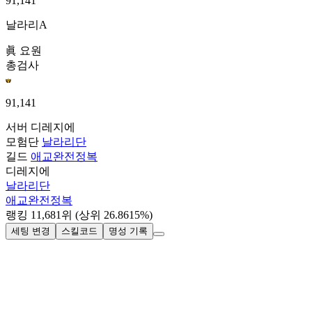
91,141
날라리A
眞 요원
총검사
91,141
서버
디레지에
모험단
날라리단
길드
애교완전정복
디레지에
날라리단
애교완전정복
랭킹
11,681
위
(상위 26.8615%)
세팅 변경
스킬코드
명성 기록