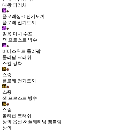
대왕 파리채
플로레상~! 전기토끼
플로레 전기토끼
얼음 마녀 수프
잭 프로스트 빙수
비터스위트 롤리팝
롤리팝 크러쉬
스킬 강화
스증
플로레 전기토끼
스증
잭 프로스트 빙수
스증
롤리팝 크러쉬
상의 옵션 & 플래티넘 엠블렘
상의