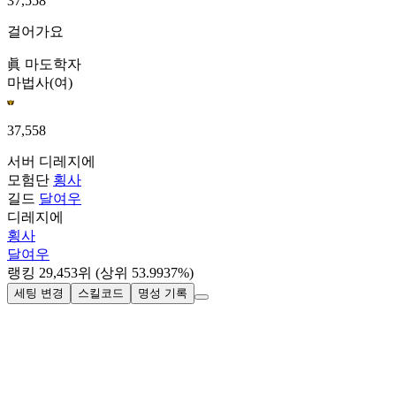
37,558
걸어가요
眞 마도학자
마법사(여)
37,558
서버
디레지에
모험단
횡사
길드
달여우
디레지에
횡사
달여우
랭킹
29,453
위
(상위 53.9937%)
세팅 변경
스킬코드
명성 기록