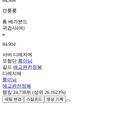
84,904
던룽룽
眞 베가본드
귀검사(여)
84,904
서버
디레지에
모험단
룽이님
길드
애교완전정복
디레지에
룽이님
애교완전정복
랭킹
24,738
위
(상위 26.1623%)
세팅 변경
스킬코드
명성 기록