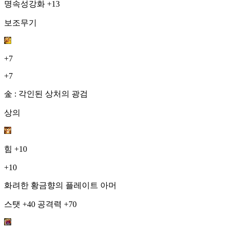
명속성강화 +13
보조무기
+7
+7
金 : 각인된 상처의 광검
상의
힘
+10
+10
화려한 황금향의 플레이트 아머
스탯 +40 공격력 +70