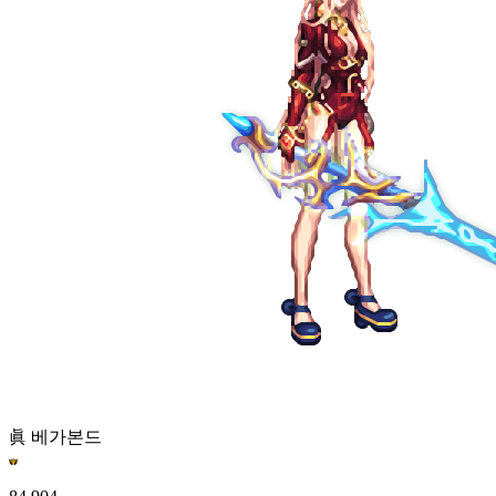
眞 베가본드