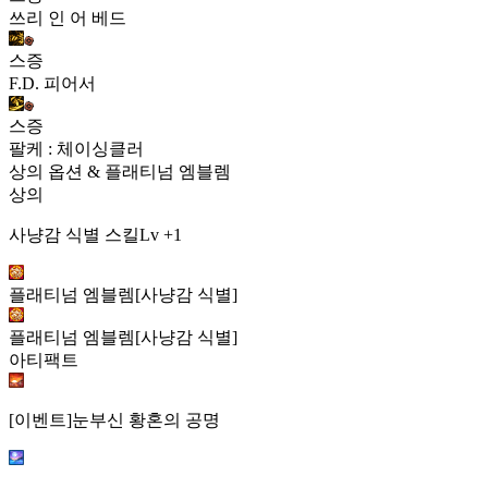
쓰리 인 어 베드
스증
F.D. 피어서
스증
팔케 : 체이싱클러
상의 옵션 & 플래티넘 엠블렘
상의
사냥감 식별 스킬Lv +1
플래티넘 엠블렘[사냥감 식별]
플래티넘 엠블렘[사냥감 식별]
아티팩트
[이벤트]눈부신 황혼의 공명