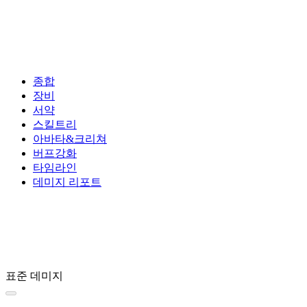
종합
장비
서약
스킬트리
아바타&크리쳐
버프강화
타임라인
데미지 리포트
표준 데미지