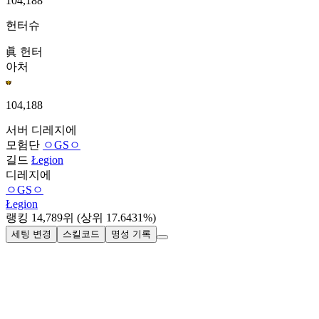
104,188
헌터슈
眞 헌터
아처
104,188
서버
디레지에
모험단
ㅇGSㅇ
길드
Łegion
디레지에
ㅇGSㅇ
Łegion
랭킹
14,789
위
(상위 17.6431%)
세팅 변경
스킬코드
명성 기록