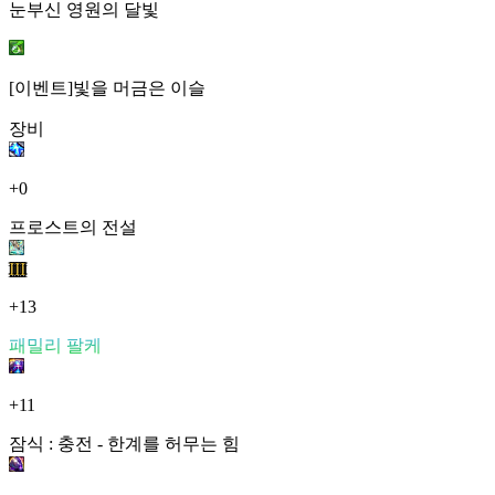
눈부신 영원의 달빛
[이벤트]빛을 머금은 이슬
장비
+0
프로스트의 전설
III
+13
패밀리 팔케
+11
잠식 : 충전 - 한계를 허무는 힘