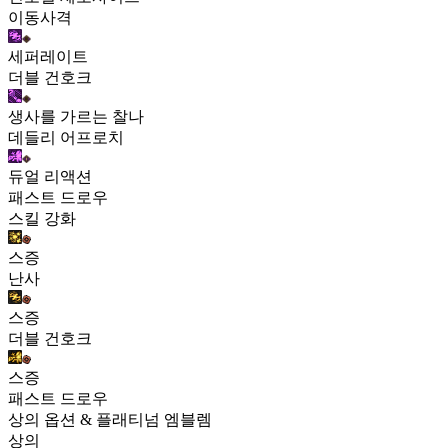
이동사격
세퍼레이트
더블 건호크
생사를 가르는 찰나
데들리 어프로치
듀얼 리액션
패스트 드로우
스킬 강화
스증
난사
스증
더블 건호크
스증
패스트 드로우
상의 옵션 & 플래티넘 엠블렘
상의