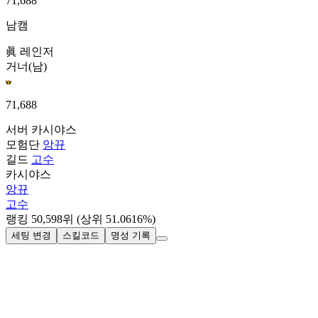
71,688
남캠
眞 레인저
거너(남)
71,688
서버
카시야스
모험단
앙뀨
길드
고수
카시야스
앙뀨
고수
랭킹
50,598
위
(상위 51.0616%)
세팅 변경
스킬코드
명성 기록