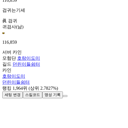
116,859
검귀는기세
眞 검귀
귀검사(남)
116,859
서버
카인
모험단
호랑이도미
길드
던린이들쉼터
카인
호랑이도미
던린이들쉼터
랭킹
1,964
위
(상위 2.7827%)
세팅 변경
스킬코드
명성 기록