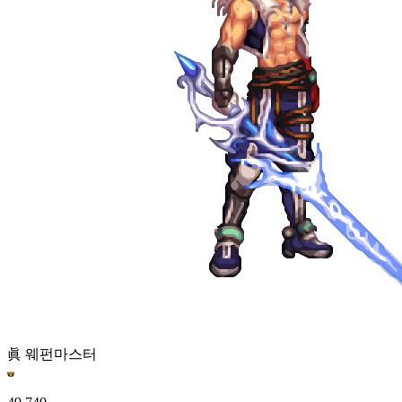
眞 웨펀마스터