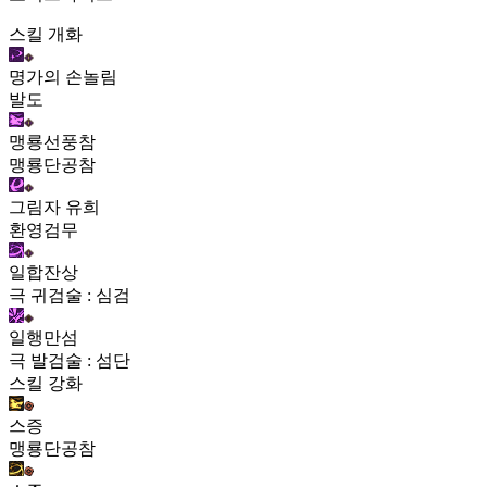
스킬 개화
명가의 손놀림
발도
맹룡선풍참
맹룡단공참
그림자 유희
환영검무
일합잔상
극 귀검술 : 심검
일행만섬
극 발검술 : 섬단
스킬 강화
스증
맹룡단공참