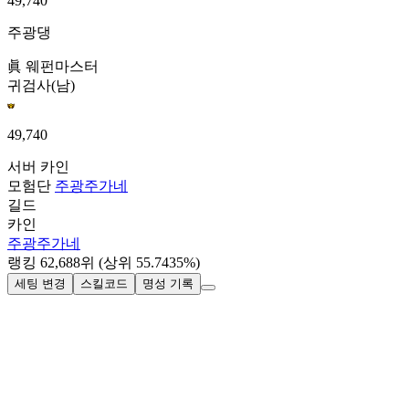
49,740
주광댕
眞 웨펀마스터
귀검사(남)
49,740
서버
카인
모험단
주광주가네
길드
카인
주광주가네
랭킹
62,688
위
(상위 55.7435%)
세팅 변경
스킬코드
명성 기록