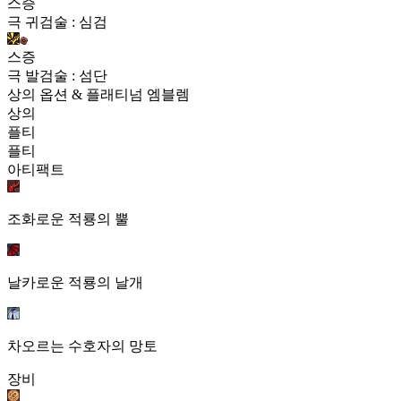
스증
극 귀검술 : 심검
스증
극 발검술 : 섬단
상의 옵션 & 플래티넘 엠블렘
상의
플티
플티
아티팩트
조화로운 적룡의 뿔
날카로운 적룡의 날개
차오르는 수호자의 망토
장비