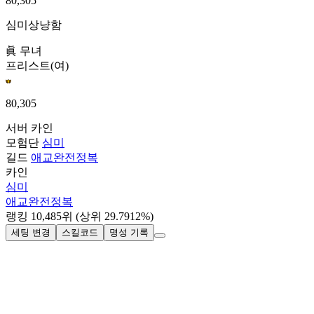
80,305
심미상냥함
眞 무녀
프리스트(여)
80,305
서버
카인
모험단
심미
길드
애교완전정복
카인
심미
애교완전정복
랭킹
10,485
위
(상위 29.7912%)
세팅 변경
스킬코드
명성 기록