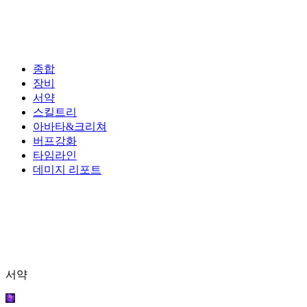
종합
장비
서약
스킬트리
아바타&크리쳐
버프강화
타임라인
데미지 리포트
서약