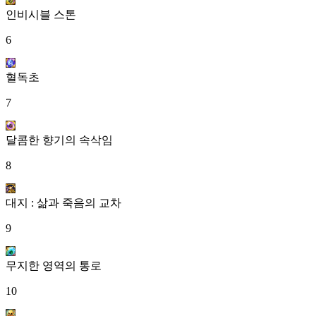
인비시블 스톤
6
혈독초
7
달콤한 향기의 속삭임
8
대지 : 삶과 죽음의 교차
9
무지한 영역의 통로
10