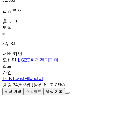
32,583
근유부자
眞 로그
도적
32,583
서버
카인
모험단
LGBT퍼리젠더폐미
길드
카인
LGBT퍼리젠더폐미
랭킹
24,502
위
(상위 62.9273%)
세팅 변경
스킬코드
명성 기록